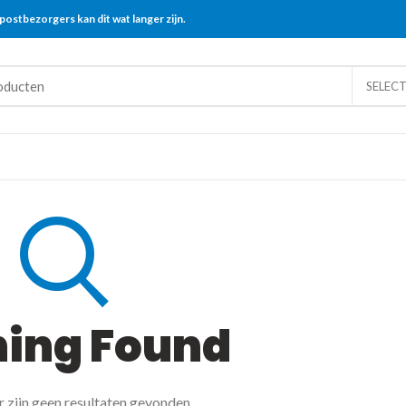
postbezorgers kan dit wat langer zijn.
SELEC
hing Found
r zijn geen resultaten gevonden.