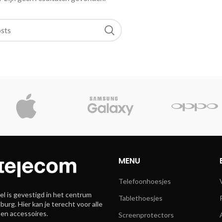
MENU
Telefoonhoesjes
l is gevestigd in het centrum
Tablethoesjes
burg. Hier kan je terecht voor alle
 en accessoires.
Screenprotectors