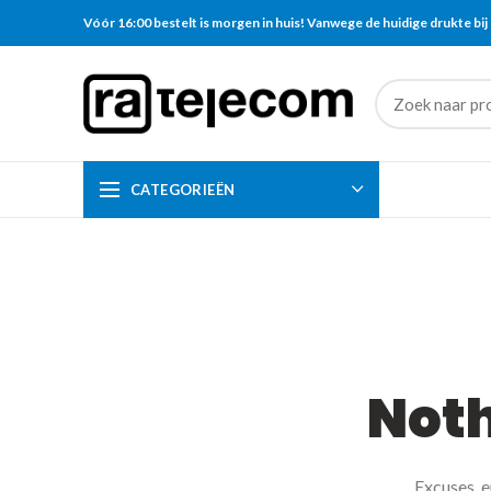
Vóór 16:00 bestelt is morgen in huis! Vanwege de huidige drukte bij 
CATEGORIEËN
Not
Excuses, e