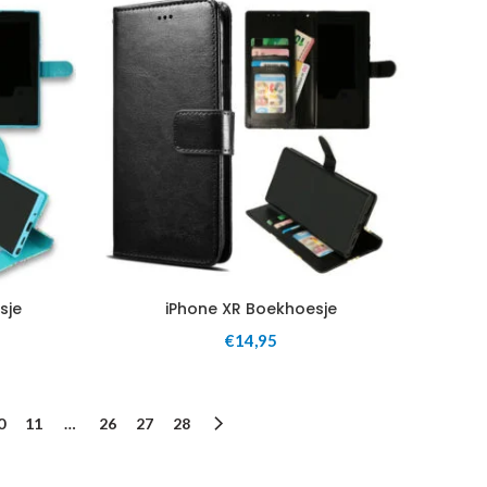
sje
iPhone XR Boekhoesje
€
14,95
0
11
…
26
27
28