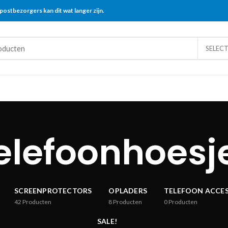
postbezorgers kan dit wat langer zijn.
SELEC
elefoonhoesj
SCREENPROTECTORS
OPLADERS
TELEFOON ACCES
42
Producten
8
Producten
0
Producten
SALE!