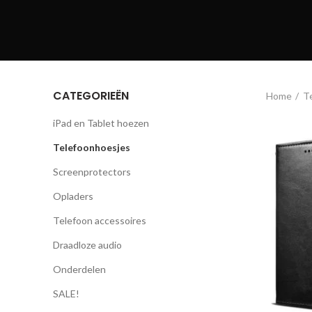
CATEGORIEËN
Home
T
iPad en Tablet hoezen
Telefoonhoesjes
Screenprotectors
Opladers
Telefoon accessoires
Draadloze audio
Onderdelen
SALE!