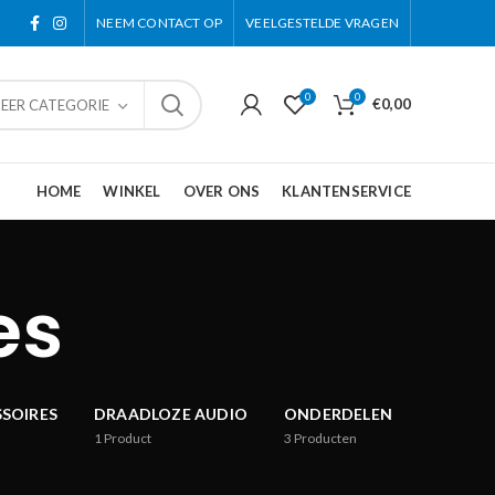
NEEM CONTACT OP
VEELGESTELDE VRAGEN
0
0
€
0,00
TEER CATEGORIE
HOME
WINKEL
OVER ONS
KLANTENSERVICE
es
SOIRES
DRAADLOZE AUDIO
ONDERDELEN
1
Product
3
Producten