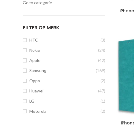
Geen categorie
iPhone
FILTER OP MERK
HTC
(3)
Nokia
(24)
Apple
(42)
Samsung
(169)
Oppo
(2)
Huawei
(47)
LG
(1)
Motorola
(2)
iPhon