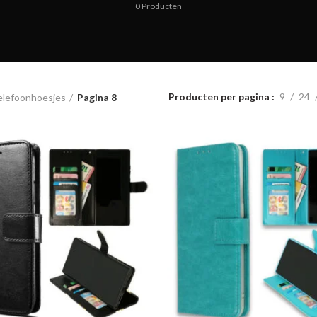
0
Producten
Producten per pagina
9
24
elefoonhoesjes
Pagina 8