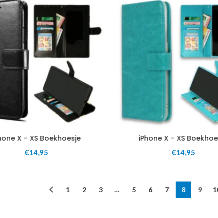
hone X – XS Boekhoesje
iPhone X – XS Boekhoe
€
14,95
€
14,95
1
2
3
…
5
6
7
8
9
1