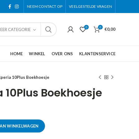
NEEM CONTACT OP
VEELGESTELDE VRAGEN
0
0
€
0,00
TEER CATEGORIE
HOME
WINKEL
OVER ONS
KLANTENSERVICE
xperia 10Plus Boekhoesje
a 10Plus Boekhoesje
AAN WINKELWAGEN