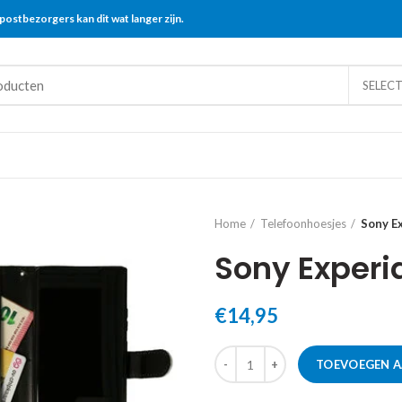
postbezorgers kan dit wat langer zijn.
SELEC
Home
Telefoonhoesjes
Sony E
Sony Experi
€
14,95
TOEVOEGEN 