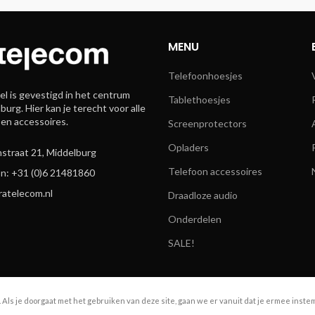
MENU
Telefoonhoesjes
l is gevestigd in het centrum
Tablethoesjes
burg. Hier kan je terecht voor alle
 en accessoires.
Screenprotectors
Opladers
straat 21, Middelburg
Telefoon accessoires
n: +31 (0)6 21481860
ratelecom.nl
Draadloze audio
Onderdelen
SALE!
. Als je doorgaat met het gebruiken van deze site, gaan we er vanuit dat je ermee inste