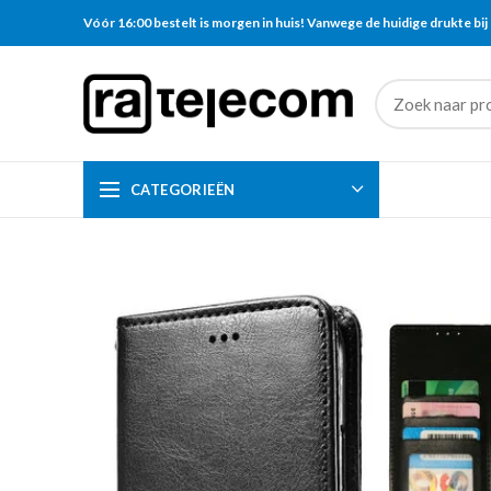
Vóór 16:00 bestelt is morgen in huis! Vanwege de huidige drukte bij 
CATEGORIEËN