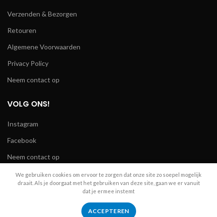
Verzenden & Bezorgen
Retouren
Algemene Voorwaarden
Privacy Policy
Neem contact op
VOLG ONS!
Instagram
Facebook
Neem contact op
We gebruiken cookies om ervoor te zorgen dat onze site zo soepel mogelijk
draait. Als je doorgaat met het gebruiken van deze site, gaan we er vanuit
dat je ermee instemt
R.A. Telecom
2024
ACCEPTEREN