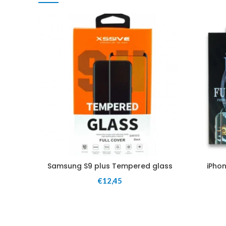
Samsung S9 plus Tempered glass
iPho
€
12,45