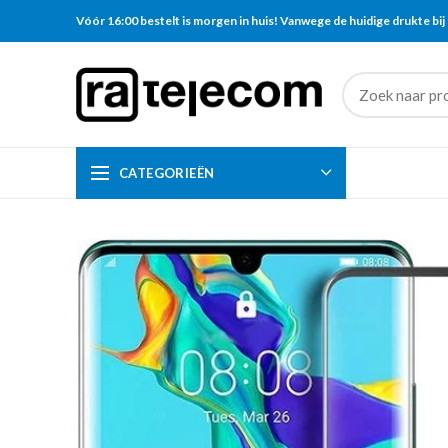
Vóór 16:00 bestelt is morgen in huis! Vanwege de huidige drukte bij 
CATEGORIEËN