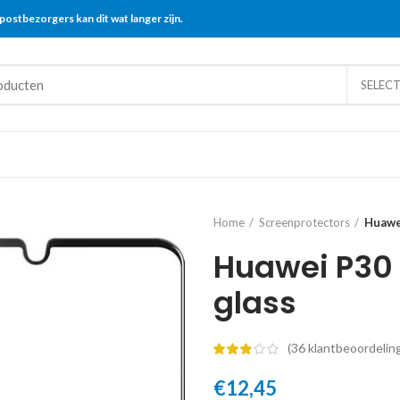
postbezorgers kan dit wat langer zijn.
SELEC
Home
Screenprotectors
Huawe
Huawei P30
glass
(
36
klantbeoordelin
€
12,45