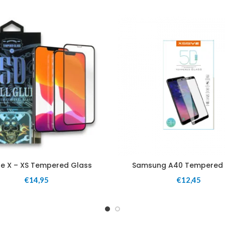
ne X – XS Tempered Glass
Samsung A40 Tempered 
€
14,95
€
12,45