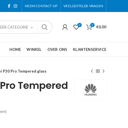
NEEM CONTACT OP
VEELGESTELDE VRAGEN
0
0
€
0,00
TEER CATEGORIE
HOME
WINKEL
OVER ONS
KLANTENSERVICE
i P30 Pro Tempered glass
 Pro Tempered
gen)