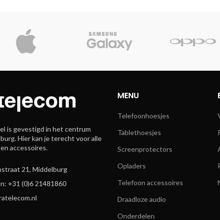
MENU
Telefoonhoesjes
l is gevestigd in het centrum
Tablethoesjes
burg. Hier kan je terecht voor alle
 en accessoires.
Screenprotectors
Opladers
straat 21, Middelburg
Telefoon accessoires
n: +31 (0)6 21481860
ratelecom.nl
Draadloze audio
Onderdelen