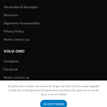
Verzenden & Bezorgen
Retouren
Algemene Voorwaarden
Privacy Policy
Neem contact op
VOLG ONS!
Instagram
Facebook
Neem contact op
We gebruiken cookies om ervoor te zorgen dat onze site zo soepel mogelijk
draait. Als je doorgaat met het gebruiken van deze site, gaan we er vanuit
dat je ermee instemt
R.A. Telecom
2024
ACCEPTEREN