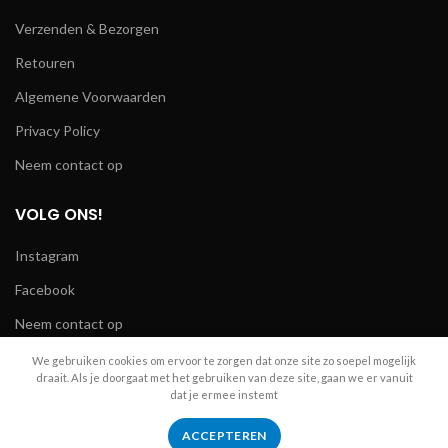
Verzenden & Bezorgen
Retouren
Algemene Voorwaarden
Privacy Policy
Neem contact op
VOLG ONS!
Instagram
Facebook
Neem contact op
We gebruiken cookies om ervoor te zorgen dat onze site zo soepel mogelijk
draait. Als je doorgaat met het gebruiken van deze site, gaan we er vanuit
dat je ermee instemt
R.A. Telecom
2024
ACCEPTEREN