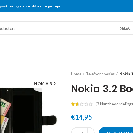
postbezorgers kan dit wat langer zijn.
SELEC
Home
Telefoonhoesjes
Nokia 
NOKIA 3.2
Nokia 3.2 B
(
3
klantbeoordeling
€
14,95