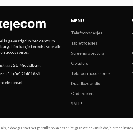
MENU
Telefoonhoesjes
l is gevestigd in het centrum
Tablethoesjes
burg. Hier kan je terecht voor alle
 en accessoires.
Screenprotectors
Opladers
straat 21, Middelburg
Telefoon accessoires
n: +31 (0)6 21481860
ratelecom.nl
Draadloze audio
Onderdelen
SALE!
. Als je doorgaat met het gebruiken van deze site, gaan we er vanuit dat je ermee inste