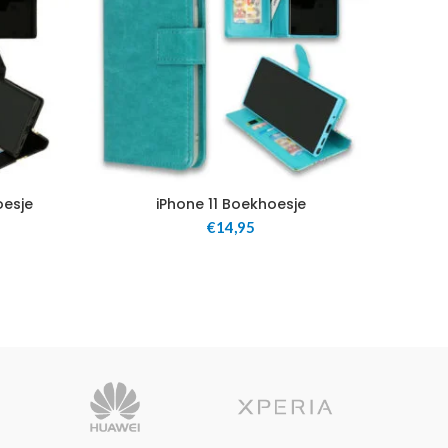
oesje
iPhone 11 Boekhoesje
i
€
14,95