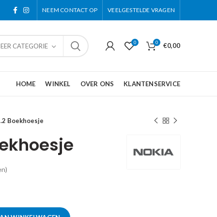
NEEM CONTACT OP
VEELGESTELDE VRAGEN
0
0
€
0,00
TEER CATEGORIE
HOME
WINKEL
OVER ONS
KLANTENSERVICE
3.2 Boekhoesje
oekhoesje
en)