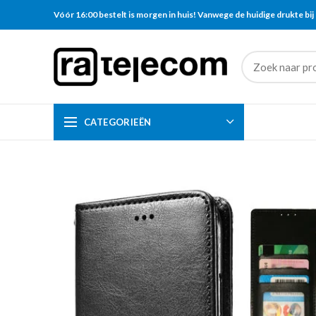
Vóór 16:00 bestelt is morgen in huis! Vanwege de huidige drukte bij 
CATEGORIEËN