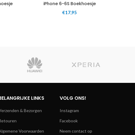
hoesje
iPhone 6-6S Boekhoesje
iP
€
17,95
BELANGRIJKE LINKS
VOLG ONS!
Verzenden & Bezorgen
Instagram
Retouren
Facebook
Algemene Voorwaarden
Neem contact op