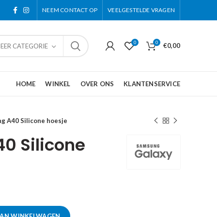
NEEM CONTACT OP
VEELGESTELDE VRAGEN
0
0
€
0,00
TEER CATEGORIE
HOME
WINKEL
OVER ONS
KLANTENSERVICE
g A40 Silicone hoesje
0 Silicone
AAN WINKELWAGEN