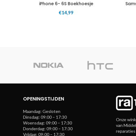
iPhone 6- 6S Boekhoesje
Sams
€
14,99
OPENINGSTIJDEN
Maandag: Gesloten
Dinsdag: 09:00 – 17:30
Onze winke
Woensdag: 09:00 – 17:30
van Middel
Donderdag: 09:00 – 17:30
reparaties
Vrijdag: 09:00 – 17:30