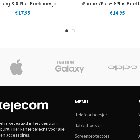
ung S10 Plus Boekhoesje
iPhone 7Plus- 8Plus Boek
€
17,95
€
14,95
MENU
Telefoonhoesjes
l is gevestigd in het centrum
Tablethoesjes
burg. Hier kan je terecht voor alle
 en accessoires.
Screenprotectors