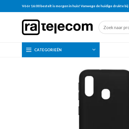
Vóór 16:00 bestelt is morgen in huis! Vanwege de huidige drukte bij 
CATEGORIEËN