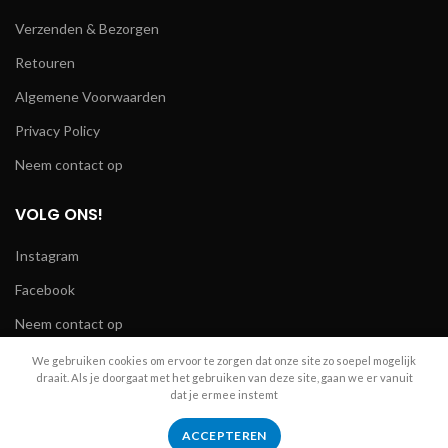
Verzenden & Bezorgen
Retouren
Algemene Voorwaarden
Privacy Policy
Neem contact op
VOLG ONS!
Instagram
Facebook
Neem contact op
We gebruiken cookies om ervoor te zorgen dat onze site zo soepel mogelijk
draait. Als je doorgaat met het gebruiken van deze site, gaan we er vanuit
dat je ermee instemt
R.A. Telecom
2024
ACCEPTEREN