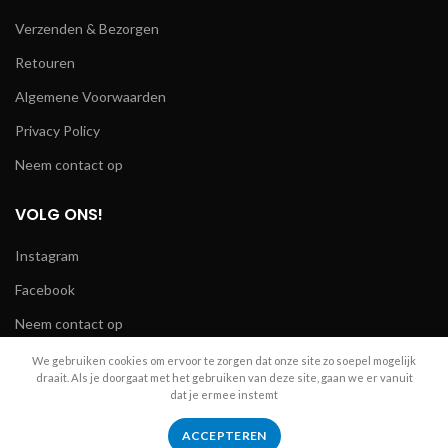
Verzenden & Bezorgen
Retouren
Algemene Voorwaarden
Privacy Policy
Neem contact op
VOLG ONS!
Instagram
Facebook
Neem contact op
We gebruiken cookies om ervoor te zorgen dat onze site zo soepel mogelijk
draait. Als je doorgaat met het gebruiken van deze site, gaan we er vanuit
dat je ermee instemt
R.A. Telecom
2024
ACCEPTEREN