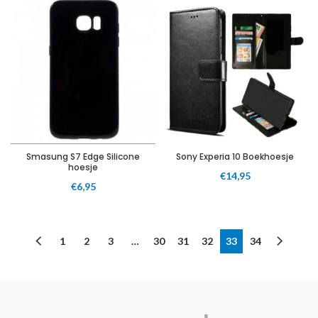
Smasung S7 Edge Silicone
Sony Experia 10 Boekhoesje
hoesje
€
14,95
€
6,95
1
2
3
…
30
31
32
33
34