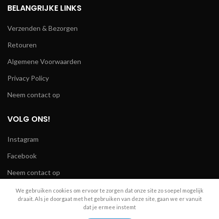
BELANGRIJKE LINKS
Verzenden & Bezorgen
Retouren
Algemene Voorwaarden
Privacy Policy
Neem contact op
VOLG ONS!
Instagram
Facebook
Neem contact op
We gebruiken cookies om ervoor te zorgen dat onze site zo soepel mogelijk
draait. Als je doorgaat met het gebruiken van deze site, gaan we er vanuit
dat je ermee instemt
R.A. Telecom
2024