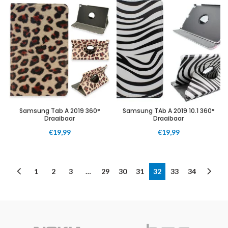
Samsung Tab A 2019 360°
Samsung TAb A 2019 10.1 360°
Draaibaar
Draaibaar
€
19,99
€
19,99
1
2
3
…
29
30
31
32
33
34