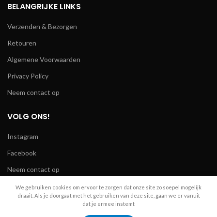
BELANGRIJKE LINKS
Verzenden & Bezorgen
Retouren
Algemene Voorwaarden
Privacy Policy
Neem contact op
VOLG ONS!
Instagram
Facebook
Neem contact op
We gebruiken cookies om ervoor te zorgen dat onze site zo soepel mogelijk
draait. Als je doorgaat met het gebruiken van deze site, gaan we er vanuit
dat je ermee instemt
R.A. Telecom
2024