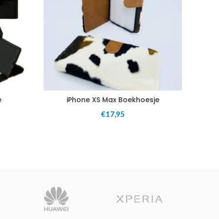
e
iPhone XS Max Boekhoesje
iP
€
17,95