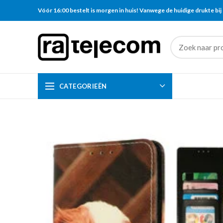
Vóór 16:00 bestelt is morgen in huis! Vanwege de huidige drukte bij 
CATEGORIEËN