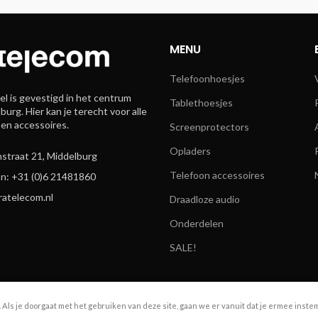
MENU
Telefoonhoesjes
l is gevestigd in het centrum
Tablethoesjes
burg. Hier kan je terecht voor alle
 en accessoires.
Screenprotectors
Opladers
straat 21, Middelburg
Telefoon accessoires
n: +31 (0)6 21481860
ratelecom.nl
Draadloze audio
Onderdelen
SALE!
. Als je doorgaat met het gebruiken van deze site, gaan we er vanuit dat je ermee inste