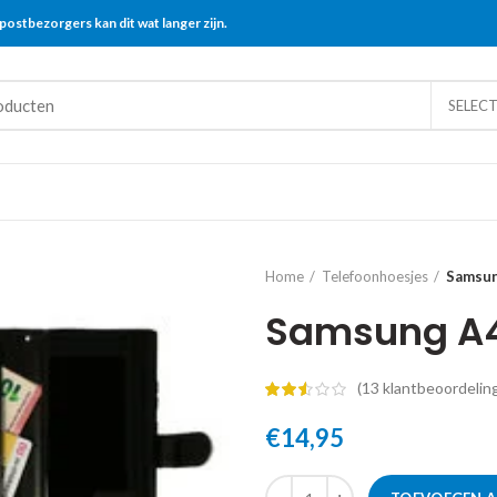
postbezorgers kan dit wat langer zijn.
SELEC
Home
Telefoonhoesjes
Samsun
Samsung A4
(
13
klantbeoordelin
€
14,95