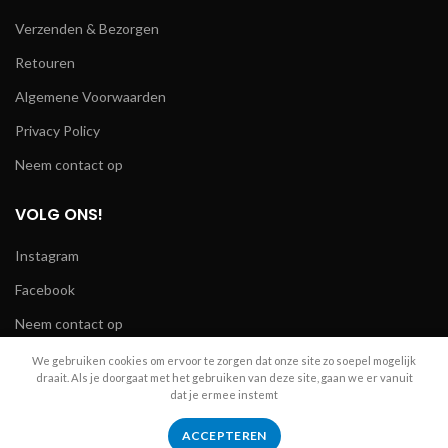
Verzenden & Bezorgen
Retouren
Algemene Voorwaarden
Privacy Policy
Neem contact op
VOLG ONS!
Instagram
Facebook
Neem contact op
We gebruiken cookies om ervoor te zorgen dat onze site zo soepel mogelijk
draait. Als je doorgaat met het gebruiken van deze site, gaan we er vanuit
dat je ermee instemt
R.A. Telecom
2024
ACCEPTEREN